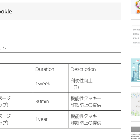
ookie
。
スト
Duration
Description
利便性向上
1week
（?）
済ページ
機能性クッキー
30min
ップ）
詐欺防止の提供
済ページ
機能性クッキー
1year
ップ）
詐欺防止の提供