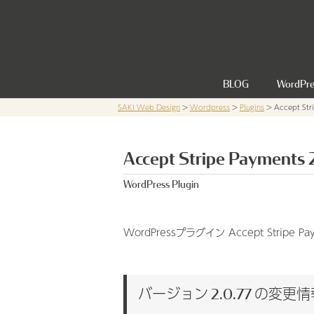
Skip
to
content
BLOG
WordPre
SAKI Web Design
>
Wordpress
>
Plugins
>
Accept Str
Accept Stripe Payments 
WordPress Plugin
WordPressプラグイン Accept Stripe 
バージョン 2.0.77 の変更