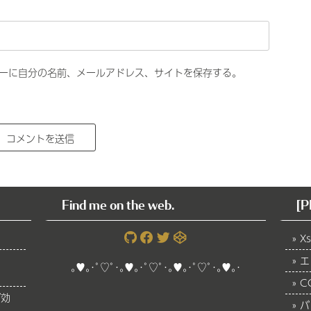
ーに自分の名前、メールアドレス、サイトを保存する。
Find me on the web.
[P
Xs
エ
｡♥｡･ﾟ♡ﾟ･｡♥｡･ﾟ♡ﾟ･｡♥｡･ﾟ♡ﾟ･｡♥｡･
C
が効
バ