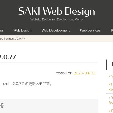
SAKI Web Design
– Website Design and Development Memo –
ss
Web Design
Web Development
Web Services
T
ipe Payments 2.0.77
2.0.77
Posted on
2023/04/03
Payments 2.0.77 の更新メモです。
R
か
情報