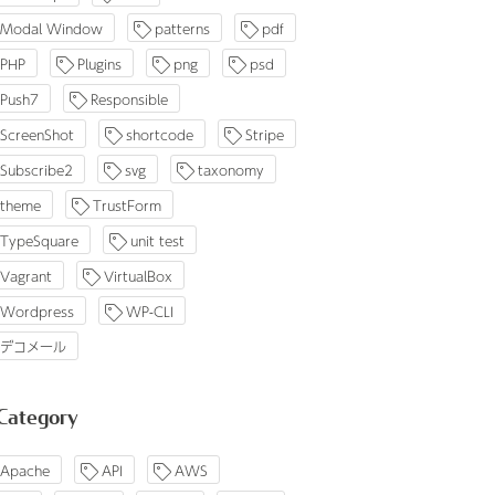
Modal Window
patterns
pdf
PHP
Plugins
png
psd
Push7
Responsible
ScreenShot
shortcode
Stripe
Subscribe2
svg
taxonomy
theme
TrustForm
TypeSquare
unit test
Vagrant
VirtualBox
Wordpress
WP-CLI
デコメール
Category
Apache
API
AWS