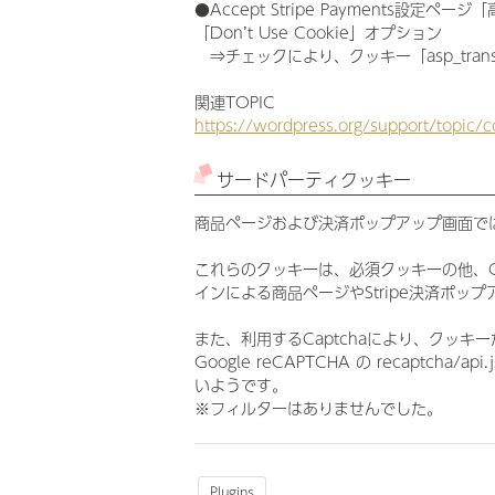
●Accept Stripe Payments設定ペー
「Don’t Use Cookie」オプション
⇒チェックにより、クッキー「asp_trans
関連TOPIC
https://wordpress.org/support/topic/c
サードパーティクッキー
商品ページおよび決済ポップアップ画面では、
これらのクッキーは、必須クッキーの他、G
インによる商品ページやStripe決済ポ
また、利用するCaptchaにより、クッキ
Google reCAPTCHA の recaptcha/a
いようです。
※フィルターはありませんでした。
Plugins