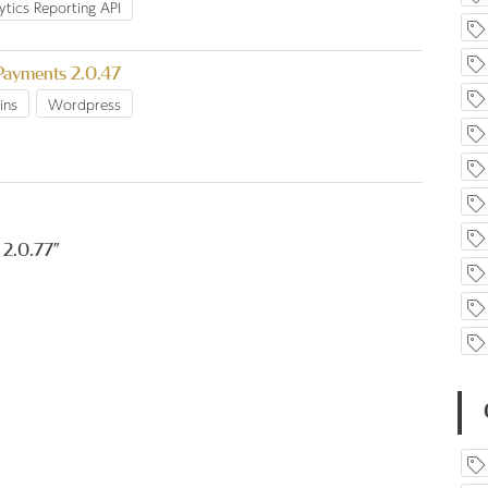
tics Reporting API
 Payments 2.0.47
ins
Wordpress
 2.0.77
”