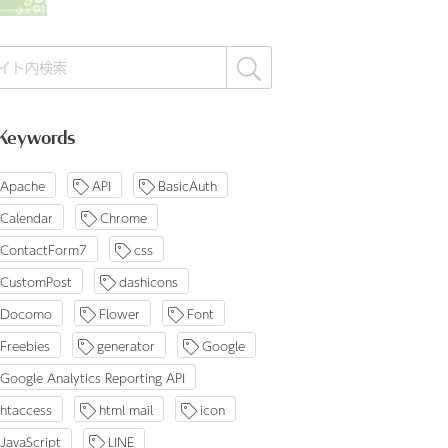
Keywords
Apache
API
BasicAuth
Calendar
Chrome
ContactForm7
css
CustomPost
dashicons
Docomo
Flower
Font
Freebies
generator
Google
Google Analytics Reporting API
htaccess
html mail
icon
JavaScript
LINE