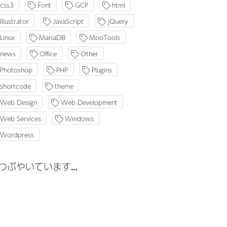
css3
Font
GCP
html
Illustrator
JavaScript
jQuery
Linux
MariaDB
MooTools
news
Office
Other
Photoshop
PHP
Plugins
shortcode
theme
Web Design
Web Development
Web Services
Windows
Wordpress
つぶやいています…