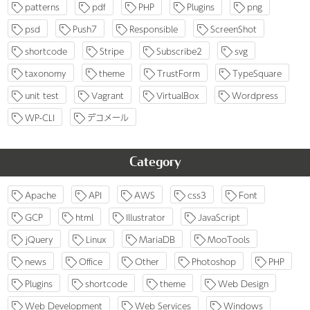
patterns
pdf
PHP
Plugins
png
psd
Push7
Responsible
ScreenShot
shortcode
Stripe
Subscribe2
svg
taxonomy
theme
TrustForm
TypeSquare
unit test
Vagrant
VirtualBox
Wordpress
WP-CLI
デコメール
Category
Apache
API
AWS
css3
Font
GCP
html
Illustrator
JavaScript
jQuery
Linux
MariaDB
MooTools
news
Office
Other
Photoshop
PHP
Plugins
shortcode
theme
Web Design
Web Development
Web Services
Windows