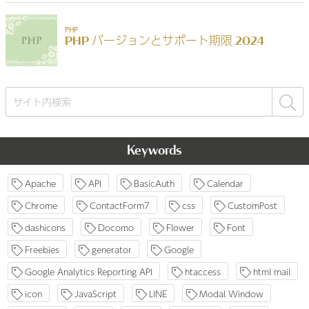
検
索:
Keywords
Apache
API
BasicAuth
Calendar
Chrome
ContactForm7
css
CustomPost
dashicons
Docomo
Flower
Font
Freebies
generator
Google
Google Analytics Reporting API
htaccess
html mail
icon
JavaScript
LINE
Modal Window