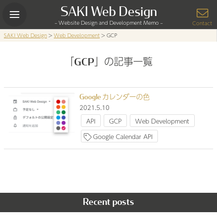
Skip
SAKI Web Design
to
– Website Design and Development Memo –
content
Contact
SAKI Web Design
>
Web Development
>
GCP
「GCP」の記事一覧
Google カレンダーの色
2021.5.10
API
GCP
Web Development
Google Calendar API
Recent posts