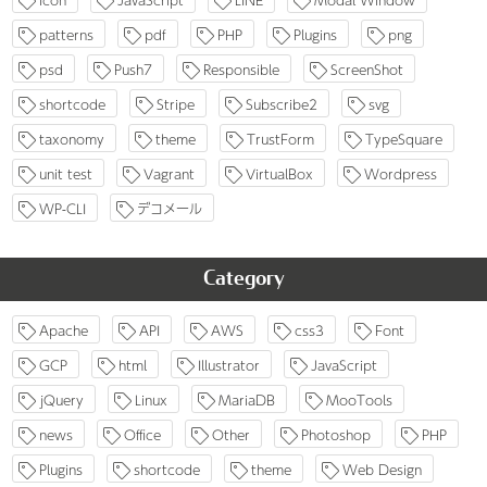
patterns
pdf
PHP
Plugins
png
psd
Push7
Responsible
ScreenShot
shortcode
Stripe
Subscribe2
svg
taxonomy
theme
TrustForm
TypeSquare
unit test
Vagrant
VirtualBox
Wordpress
WP-CLI
デコメール
Category
Apache
API
AWS
css3
Font
GCP
html
Illustrator
JavaScript
jQuery
Linux
MariaDB
MooTools
news
Office
Other
Photoshop
PHP
Plugins
shortcode
theme
Web Design