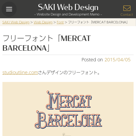
Skip
SAKI Web Design
to
– Website Design and Development Memo –
content
Contact
SAKI Web Design
>
Web Design
>
Font
>
フリーフォント「MERCAT BARCELONA」
フリーフォント「MERCAT
BARCELONA」
Posted on
2015/04/05
studioutline.com
さんデザインのフリーフォント。