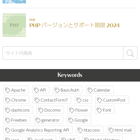
検
索:
Keywords
Apache
API
BasicAuth
Calendar
Chrome
ContactForm7
css
CustomPost
dashicons
Docomo
Flower
Font
Freebies
generator
Google
Google Analytics Reporting API
htaccess
html mail
icon
JavaScript
LINE
Modal Window