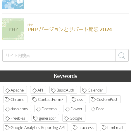
検
索:
Keywords
Apache
API
BasicAuth
Calendar
Chrome
ContactForm7
css
CustomPost
dashicons
Docomo
Flower
Font
Freebies
generator
Google
Google Analytics Reporting API
htaccess
html mail