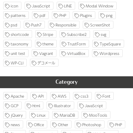
icon
JavaScript
LINE
Modal Window
patterns
pdf
PHP
Plugins
png
psd
Push7
Responsible
ScreenShot
shortcode
Stripe
Subscribe2
svg
taxonomy
theme
TrustForm
TypeSquare
unit test
Vagrant
VirtualBox
Wordpress
WP-CLI
デコメール
Category
Apache
API
AWS
css3
Font
GCP
html
Illustrator
JavaScript
jQuery
Linux
MariaDB
MooTools
news
Office
Other
Photoshop
PHP