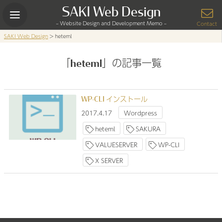
Skip
SAKI Web Design
to
– Website Design and Development Memo –
content
Contact
SAKI Web Design
>
heteml
「heteml」の記事一覧
WP-CLI インストール
2017.4.17
Wordpress
heteml
SAKURA
VALUESERVER
WP-CLI
X SERVER