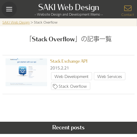
Skip
SAKI Web Design
to
– Website Design and Development Memo –
content
Contact
SAKI Web Design
>
Stack Overflow
「Stack Overflow」の記事一覧
Stack Exchange API
2015.2.21
Web Development
Web Services
Stack Overflow
Recent posts