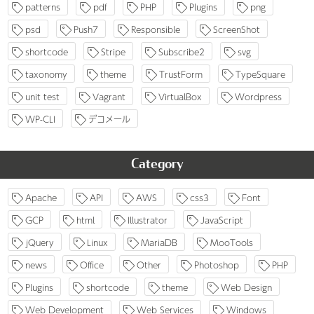
patterns
pdf
PHP
Plugins
png
psd
Push7
Responsible
ScreenShot
shortcode
Stripe
Subscribe2
svg
taxonomy
theme
TrustForm
TypeSquare
unit test
Vagrant
VirtualBox
Wordpress
WP-CLI
デコメール
Category
Apache
API
AWS
css3
Font
GCP
html
Illustrator
JavaScript
jQuery
Linux
MariaDB
MooTools
news
Office
Other
Photoshop
PHP
Plugins
shortcode
theme
Web Design
Web Development
Web Services
Windows