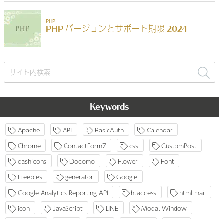
検
索:
Keywords
Apache
API
BasicAuth
Calendar
Chrome
ContactForm7
css
CustomPost
dashicons
Docomo
Flower
Font
Freebies
generator
Google
Google Analytics Reporting API
htaccess
html mail
icon
JavaScript
LINE
Modal Window